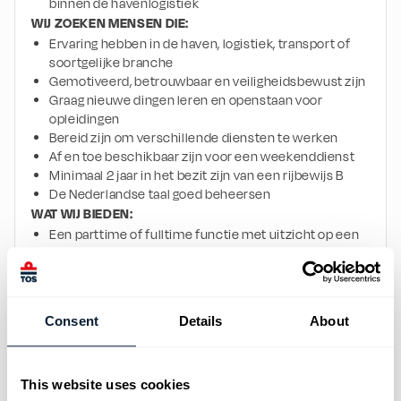
binnen de havenlogistiek
WIJ ZOEKEN MENSEN DIE:
Ervaring hebben in de haven, logistiek, transport of 
soortgelijke branche
Gemotiveerd, betrouwbaar en veiligheidsbewust zijn
Graag nieuwe dingen leren en openstaan voor 
opleidingen
Bereid zijn om verschillende diensten te werken
Af en toe beschikbaar zijn voor een weekenddienst
Minimaal 2 jaar in het bezit zijn van een rijbewijs B
De Nederlandse taal goed beheersen
WAT WIJ BIEDEN:
Een parttime of fulltime functie met uitzicht op een 
langdurige carrière in de haven
Een contract voor 7 of 12 maanden met uitzicht op 
een vast dienstverband
Een startsalaris van circa € 2.550 bruto per maand 
Consent
Details
About
exclusief toeslagen
Na het succesvol afronden van de interne 
opleidingen groeit je salaris door naar  € 3.211. Na 
ongv. een half jaar in deze functie groeit dit verder 
This website uses cookies