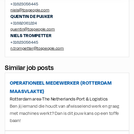
+31623056445
niels@tospeople.com
QUENTIN
DE PUIJKER
+31682061224
quentin@tospeople.com
NIELS
TROMPETTER
+31623056445
n.trompetter@tospeople.com
Similar job posts
OPERATIONEEL MEDEWERKER (ROTTERDAM
MAASVLAKTE)
Rotterdam area
The Netherlands
Port & Logistics
Ben jij iemand die houdt van afwisselend werk en graag
met machines werkt? Dan is dit jouw kans op een toffe
baan!