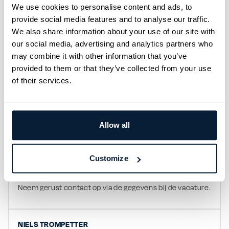
door naar € 3.725.
We use cookies to personalise content and ads, to
Een afwisselende functie als Havenmedewerker 
provide social media features and to analyse our traffic.
binnen de RoRo, terminaloperatie en havenlogistiek
We also share information about your use of our site with
Volop opleidings- en doorgroeimogelijkheden binnen 
our social media, advertising and analytics partners who
de Rotterdamse haven
Een informele werksfeer met een hecht team van 
may combine it with other information that you’ve
collega's
provided to them or that they’ve collected from your use
WIJ ZIJN TOS
of their services.
TOS is een familiebedrijf uit Rotterdam sinds 1992. Met 
TOS Port & Logistics richten wij ons op de havens en 
logistiek in Zuidwest Nederland. Wij geloven in 
Allow all
persoonlijk contact en in mensen kansen geven. Of je 
nu al ervaring hebt of het vak nog moet leren, bij ons kun 
je groeien. Wij begeleiden, leiden op en denken met je 
Customize
mee zodat jij het beste uit jezelf kunt halen.
Heb je vragen of wil je meer weten over deze functie? 
Neem gerust contact op via de gegevens bij de vacature.
NIELS
TROMPETTER