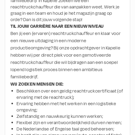
familiebedrijf in Kapelle zoeken we een
reachtruckchauffeur die van aanpakken weet. Werk je
graag in een team en houd je het magazijn graag op
orde? Dan is dit jouw volgende stap!
TIL JOUW CARRIÈRE NAAR EEN NIEUW NIVEAU
Ben jij een (ervaren) reachtruckchauffeur en klaar voor 
een nieuwe uitdaging in een moderne 
productieomgeving? Bij onze opdrachtgever in Kapelle 
hebben wij per direct plek voor een gemotiveerde 
reachtruckchauffeur die wil bijdragen aan een soepel 
lopend logistiek proces binnen een ambitieus 
familiebedrijf.
WIJ ZOEKEN MENSEN DIE:
Beschikken over een geldig reachtruckcertificaat (of 
ervaring met de reachtruck);
Ervaring hebben met het werken in een logistieke 
omgeving;
Zelfstandig en nauwkeurig kunnen werken;
Flexibel zijn en verantwoordelijkheid durven nemen;
De Nederlandse of Engelse taal goed beheersen;