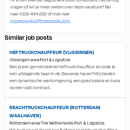
Hi! Ik ben Manuel Bagourakis jouw consultant! Heb je nog 
vragen of wil je meer weten over deze vacature? Bel 
naar 0118-464 222 of mail naar 
m.bagourakis@tospeople.com
Similar job posts
HEFTRUCKCHAUFFEUR (VLISSINGEN)
Vlissingen area
Port & Logistics
Ben jij een gemotiveerde heftruckchauffeur en zoek je
een uitdagende baan in de Zeeuwse haven? Wij bieden
een dynamische werkomgeving, een goed salaris en kans
op een vast contract.
REACHTRUCKCHAUFFEUR (ROTTERDAM
WAALHAVEN)
Rotterdam area
The Netherlands
Port & Logistics