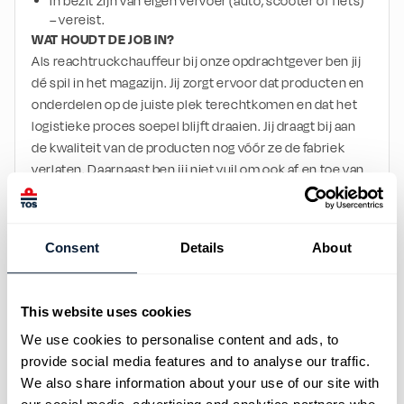
In bezit zijn van eigen vervoer (auto, scooter of fiets) 
– vereist.
WAT HOUDT DE JOB IN?
Als reachtruckchauffeur bij onze opdrachtgever ben jij 
dé spil in het magazijn. Jij zorgt ervoor dat producten en 
onderdelen op de juiste plek terechtkomen en dat het 
logistieke proces soepel blijft draaien. Jij draagt bij aan 
de kwaliteit van de producten nog vóór ze de fabriek 
verlaten. Daarnaast ben jij niet vuil om ook af en toe van 
je reachtruck af te stappen en fysiek te helpen in het 
magazijn. Tot slot vindt de opdrachtgever een fijne 
werksfeer belangrijk en kom jij in een leuk team terecht!
Consent
Details
About
JOUW TAKEN & VERANTWOORDELIJKHEDEN
Laden en lossen van vrachtwagens;
Aanvullen van productielijnen;
This website uses cookies
Voorraadbeheer in het magazijn;
Naleven van veiligheidsvoorschriften en 
We use cookies to personalise content and ads, to
schoonhouden van de werkomgeving.
provide social media features and to analyse our traffic.
VOORWAARDEN WAAR JE VOOR WARM LOOPT
We also share information about your use of our site with
Wij kennen het werk net als jij, dus we weten wat het 