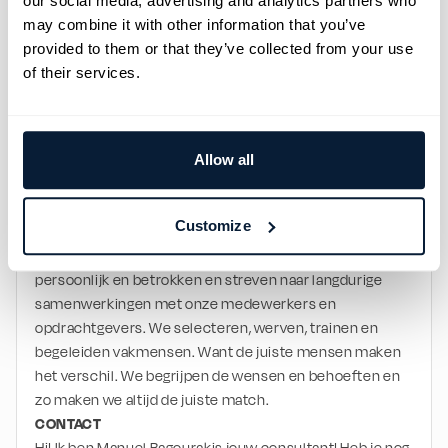
our social media, advertising and analytics partners who
waard is:
may combine it with other information that you’ve
Een fulltime functie;
provided to them or that they’ve collected from your use
Een aantrekkelijk salaris;
of their services.
Uitzicht op een vast dienstverband;
Werken bij een innovatief familiebedrijf met een 
prettige, collegiale sfeer;
Een werkomgeving waarin aandacht is voor 
Allow all
ontwikkeling, veiligheid én werkplezier.
WIE ZIJN WIJ?
Een familiebedrijf. Hecht en echt. In 1992 opgericht op 
Customize
de kades van Rotterdam en ondertussen actief in de 
havens en logistiek van Zuid-West Nederland. Wij zijn 
persoonlijk en betrokken en streven naar langdurige 
samenwerkingen met onze medewerkers en 
opdrachtgevers. We selecteren, werven, trainen en 
begeleiden vakmensen. Want de juiste mensen maken 
het verschil. We begrijpen de wensen en behoeften en 
zo maken we altijd de juiste match.
CONTACT