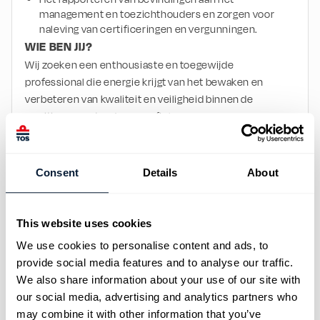
management en toezichthouders en zorgen voor 
naleving van certificeringen en vergunningen.
WIE BEN JIJ?
Wij zoeken een enthousiaste en toegewijde 
professional die energie krijgt van het bewaken en 
verbeteren van kwaliteit en veiligheid binnen de 
maritieme sector. Jouw profiel:
Een afgeronde hbo-opleiding in een relevante 
richting, zoals veiligheidskunde, maritieme techniek 
of kwaliteitsmanagement, of een mbo-achtergrond 
Consent
Details
About
met minimaal vijf jaar relevante ervaring;
Kennis van en bij voorkeur certificeringen in ISO-
normen;
Minimaal drie jaar werkervaring in een vergelijkbare 
This website uses cookies
functie binnen de scheepvaart of offshore sector;
We use cookies to personalise content and ads, to
Uitstekende communicatieve vaardigheden en een 
provide social media features and to analyse our traffic.
proactieve houding;
We also share information about your use of our site with
Goede beheersing van de Nederlandse en Engelse 
taal, zowel mondeling als schriftelijk;
our social media, advertising and analytics partners who
Oog voor detail en een probleemoplossend 
may combine it with other information that you’ve