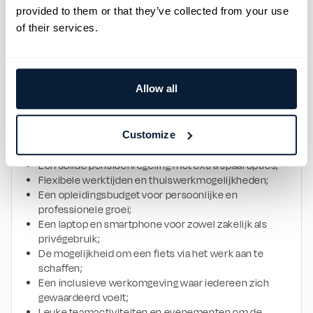
vermogen;
provided to them or that they’ve collected from your use
Flexibiliteit en de capaciteit om snel te schakelen in 
of their services.
een dynamische omgeving.
VOORWAARDEN WAAR JE VOOR WARM LOOPT 
Wij geloven dat een prettige en stimulerende 
werkomgeving essentieel is voor jouw succes. Daarom 
Allow all
kun je rekenen op:
Een aantrekkelijk salaris;
Customize
Een 13e maand als beloning voor jouw inzet;
25 vakantiedagen per jaar;
Een solide pensioenregeling met extra spaaropties;
Flexibele werktijden en thuiswerkmogelijkheden;
Een opleidingsbudget voor persoonlijke en 
professionele groei;
Een laptop en smartphone voor zowel zakelijk als 
privégebruik;
De mogelijkheid om een fiets via het werk aan te 
schaffen;
Een inclusieve werkomgeving waar iedereen zich 
gewaardeerd voelt;
Leuke teamactiviteiten en evenementen om de 