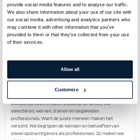
schrijven van teksten in het Engels en Nederlands.
provide social media features and to analyse our traffic.
VOORWAARDEN WAAR JE VOOR WARM LOOPT
We also share information about your use of our site with
Wij kennen het werk net als jij, dus we weten wat het 
our social media, advertising and analytics partners who
waard is:
may combine it with other information that you’ve
Een dynamische werkomgeving
provided to them or that they’ve collected from your use
Een informele werkomgeving met leuke collega’s
of their services.
Salaris tussen € 4000 en € 5000 bruto per maand, 
afhankelijk van leeftijd en ervaring
Een auto van de zaak
13e maand en een bonusregeling afhankelijk van het 
Allow all
bedrijfsresultaat
WIJ ZIJN TOS
Een familiebedrijf. Hecht en echt. In 1992 opgericht op 
Customize
de kades van Rotterdam. Persoonlijk en betrokken. 
Meedenkend en kritisch. Duidelijk en direct. We 
selecteren, werven, trainen en begeleiden 
professionals. Want de juiste mensen maken het 
verschil. We begrijpen de wensen en behoeften van 
zowel opdrachtgevers als professionals. Zo maken we 