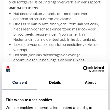
opdrachtgever. Je bevindingen verwerk je in een rapport.
WAT GA JE DOEN? 
Het onderzoeken van schades aan boord van 
schepen en bestuderen van claims.
Circa 30% van jouw tijd ben je “buiten” aan het werk, 
niet alleen voor schade-onderzoek, maar ook voor 
bijvoorbeeld besprekingen. Voornamelijk in 
Nederland maar incidenteel ook  in het buitenland.
Je zorgt ervoor dat de dossierbehandeling vlekkeloos 
verloopt.
Het schrijven van rapportages en overige 
communicatie in het Engels en soms in het 
Nederlands.
WIJ ZOEKEN MENSEN DIE:
De hbo-opleiding Maritiem Officier of Maritieme 
Consent
Details
About
Techniek met succes hebben afgerond.
Werkervaring hebben als bijvoorbeeld: 
scheepswerktuigkundige, superintendent of 
This website uses cookies
projectmanager in de scheepsbouw.
Handig zijn in hun communicatie en vaardig in het 
We use cookies to personalise content and ads, to