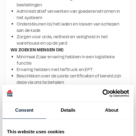
bestellingen
Administratief verwerken van goederenstromen in 
het systeem
Ondersteunen bij het laden en lossen van schepen 
aan de kade
Zorgen voor orde, netheid en veiligheid in het 
warehouse en op de yard
WIJ ZOEKEN MENSEN DIE:
Minimaal 2 jaar ervaring hebben in een logistieke 
functie
Ervaring hebben met heftruck en EPT
Beschikken over de juiste certificaten of bereid zijn 
deze via ons te behalen
Zelfstandig werken en verantwoordelijkheid nemen
Handig zijn met computers en administratieve 
systemen
De Nederlandse en Engelse taal beheersen
Consent
Details
About
Beschikken over eigen vervoer
WAT WIJ BIEDEN:
Een contract van 9 maanden met aansluitend 
This website uses cookies
indiensttreding bij de opdrachtgever