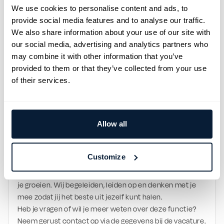
Een salaris startend tussen € 2.900 en € 3.200 bruto 
We use cookies to personalise content and ads, to
per maand exclusief toeslagen
provide social media features and to analyse our traffic.
Goede arbeidsvoorwaarden inclusief 
We also share information about your use of our site with
pensioenregeling
our social media, advertising and analytics partners who
Interne trainingen en doorgroeimogelijkheden voor 
may combine it with other information that you’ve
jou als Allround Warehouse Medewerker
provided to them or that they’ve collected from your use
Een fulltime functie in dagdienst binnen de logistiek, 
offshore en supply chain
of their services.
Een informele werksfeer binnen een klein en hecht 
team
WIJ ZIJN TOS
Allow all
TOS is een familiebedrijf uit Rotterdam sinds 1992. Met 
TOS Port & Logistics richten wij ons op de havens en 
logistiek in Zuidwest Nederland. Wij geloven in 
Customize
persoonlijk contact en in mensen kansen geven. Of je 
nu al ervaring hebt of het vak nog moet leren, bij ons kun 
je groeien. Wij begeleiden, leiden op en denken met je 
mee zodat jij het beste uit jezelf kunt halen.
Heb je vragen of wil je meer weten over deze functie? 
Neem gerust contact op via de gegevens bij de vacature.