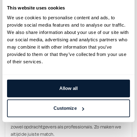
waard is:
This website uses cookies
Een salaris tussen €270 en €350 bruto per dag, 
passend bij jouw ervaring
We use cookies to personalise content and ads, to
Een vast contract is mogelijk bij goed functioneren
provide social media features and to analyse our traffic.
Een flexibele werk- en verlofregeling die aansluit bij 
We also share information about your use of our site with
jouw voorkeuren en wensen
our social media, advertising and analytics partners who
Volop doorgroeimogelijkheden met kansen om 
may combine it with other information that you’ve
kapitein te worden, met ondersteuning voor 
provided to them or that they’ve collected from your use
cursussen en trainingen die hiervoor nodig zijn
Werken in een prettige, kleine bemanning waar 
of their services.
samenwerking en veiligheid centraal staan
WIJ ZIJN TOS
Een familiebedrijf. Hecht en echt. In 1992 opgericht op 
Allow all
de kades van Rotterdam. Persoonlijk en betrokken. 
Meedenkend en kritisch. Duidelijk en direct. We 
selecteren, werven, trainen en begeleiden 
Customize
professionals. Want de juiste mensen maken het 
verschil. We begrijpen de wensen en behoeften van 
zowel opdrachtgevers als professionals. Zo maken we 
altijd de juiste match.