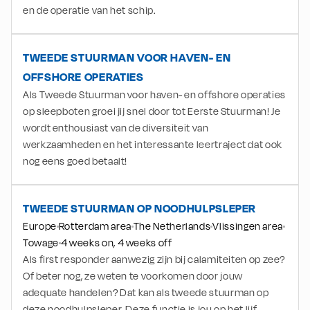
en de operatie van het schip.
TWEEDE STUURMAN VOOR HAVEN- EN
OFFSHORE OPERATIES
Als Tweede Stuurman voor haven- en offshore operaties
op sleepboten groei jij snel door tot Eerste Stuurman! Je
wordt enthousiast van de diversiteit van
werkzaamheden en het interessante leertraject dat ook
nog eens goed betaalt!
TWEEDE STUURMAN OP NOODHULPSLEPER
Europe
Rotterdam area
The Netherlands
Vlissingen area
Towage
4 weeks on, 4 weeks off
Als first responder aanwezig zijn bij calamiteiten op zee?
Of beter nog, ze weten te voorkomen door jouw
adequate handelen? Dat kan als tweede stuurman op
deze noodhulpsleper. Deze functie is jou op het lijf