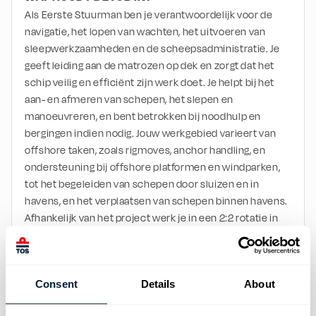
Als Eerste Stuurman ben je verantwoordelijk voor de 
navigatie, het lopen van wachten, het uitvoeren van 
sleepwerkzaamheden en de scheepsadministratie. Je 
geeft leiding aan de matrozen op dek en zorgt dat het 
schip veilig en efficiënt zijn werk doet. Je helpt bij het 
aan- en afmeren van schepen, het slepen en 
manoeuvreren, en bent betrokken bij noodhulp en 
bergingen indien nodig. Jouw werkgebied varieert van 
offshore taken, zoals rigmoves, anchor handling, en 
ondersteuning bij offshore platformen en windparken, 
tot het begeleiden van schepen door sluizen en in 
havens, en het verplaatsen van schepen binnen havens.
Afhankelijk van het project werk je in een 2:2 rotatie in 
de havens, 4:4 rotatie in Europa, of een 6:6 rotatie op 
interessante internationale projecten – waar we je zelfs 
een heel jaar zon kunnen garanderen!
Consent
Details
About
VOORWAARDEN WAAR JE VOOR WARM LOOPT
Wij kennen het werk net als jij, dus we weten wat het 